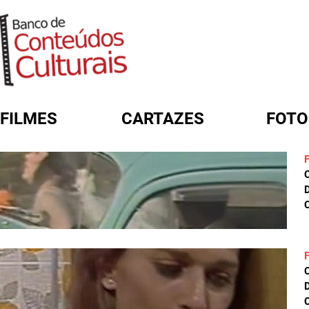
FILMES
CARTAZES
FOTO
FORMULÁRIO DE BUSCA
D
C
D
C