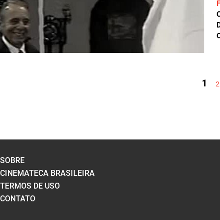
D
C
PÁGINAS
1
2
SOBRE
CINEMATECA BRASILEIRA
TERMOS DE USO
CONTATO