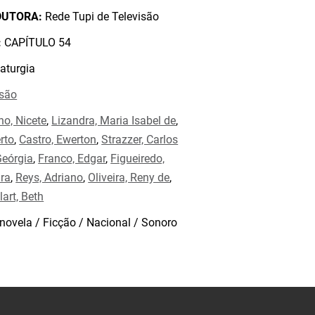
DUTORA:
Rede Tupi de Televisão
:
CAPÍTULO 54
aturgia
isão
no, Nicete
,
Lizandra, Maria Isabel de
,
erto
,
Castro, Ewerton
,
Strazzer, Carlos
Geórgia
,
Franco, Edgar
,
Figueiredo,
ara
,
Reys, Adriano
,
Oliveira, Reny de
,
art, Beth
novela / Ficção / Nacional / Sonoro