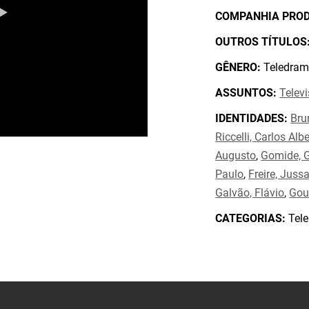
COMPANHIA PRO
OUTROS TÍTULOS
GÊNERO:
Teledram
ASSUNTOS:
Telev
IDENTIDADES:
Bru
Riccelli, Carlos Alb
Augusto
,
Gomide, 
Paulo
,
Freire, Juss
Galvão, Flávio
,
Goul
CATEGORIAS:
Tele