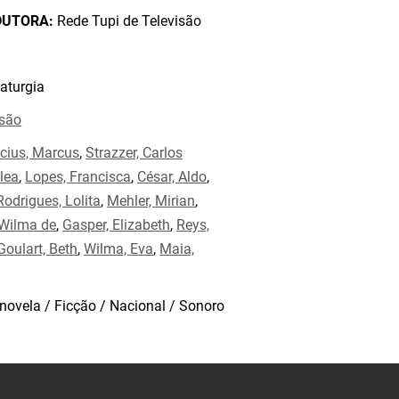
DUTORA:
Rede Tupi de Televisão
aturgia
isão
ícius, Marcus
,
Strazzer, Carlos
lea
,
Lopes, Francisca
,
César, Aldo
,
Rodrigues, Lolita
,
Mehler, Mirian
,
 Wilma de
,
Gasper, Elizabeth
,
Reys,
Goulart, Beth
,
Wilma, Eva
,
Maia,
novela / Ficção / Nacional / Sonoro