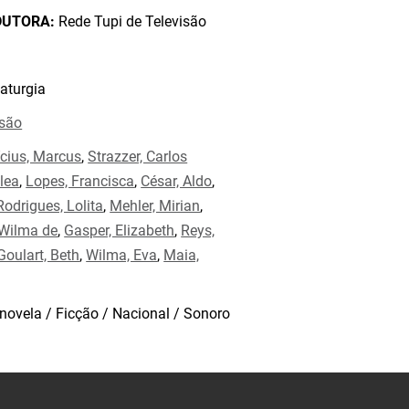
DUTORA:
Rede Tupi de Televisão
aturgia
isão
ícius, Marcus
,
Strazzer, Carlos
lea
,
Lopes, Francisca
,
César, Aldo
,
Rodrigues, Lolita
,
Mehler, Mirian
,
 Wilma de
,
Gasper, Elizabeth
,
Reys,
Goulart, Beth
,
Wilma, Eva
,
Maia,
novela / Ficção / Nacional / Sonoro