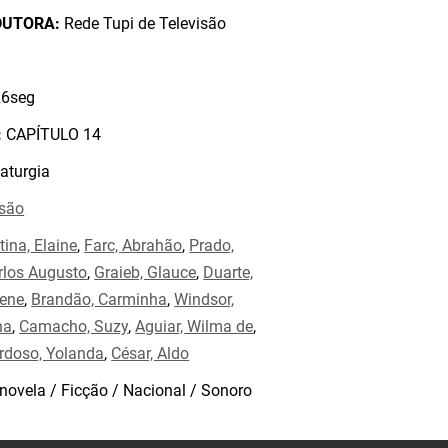
DUTORA:
Rede Tupi de Televisão
6seg
:
CAPÍTULO 14
aturgia
isão
tina, Elaine
,
Farc, Abrahão
,
Prado,
arlos Augusto
,
Graieb, Glauce
,
Duarte,
rene
,
Brandão, Carminha
,
Windsor,
na
,
Camacho, Suzy
,
Aguiar, Wilma de
,
rdoso, Yolanda
,
César, Aldo
novela / Ficção / Nacional / Sonoro