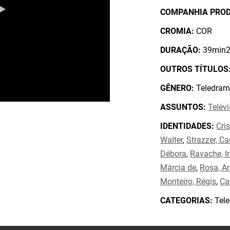
COMPANHIA PRO
CROMIA:
COR
DURAÇÃO:
39min2
OUTROS TÍTULOS
GÊNERO:
Teledram
ASSUNTOS:
Telev
IDENTIDADES:
Cris
Walter
,
Strazzer, C
Débora
,
Ravache, I
Márcia de
,
Rosa, A
Monteiro, Régis
,
Ca
CATEGORIAS:
Tele