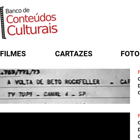
FILMES
CARTAZES
FOTO
FORMULÁRIO DE BUSCA
D
C
D
C