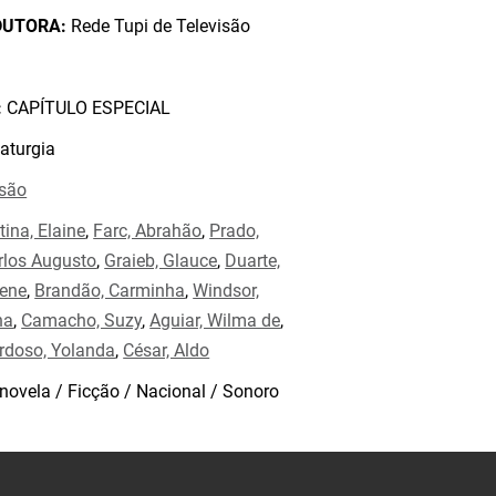
DUTORA:
Rede Tupi de Televisão
:
CAPÍTULO ESPECIAL
aturgia
isão
tina, Elaine
,
Farc, Abrahão
,
Prado,
arlos Augusto
,
Graieb, Glauce
,
Duarte,
rene
,
Brandão, Carminha
,
Windsor,
na
,
Camacho, Suzy
,
Aguiar, Wilma de
,
rdoso, Yolanda
,
César, Aldo
novela / Ficção / Nacional / Sonoro