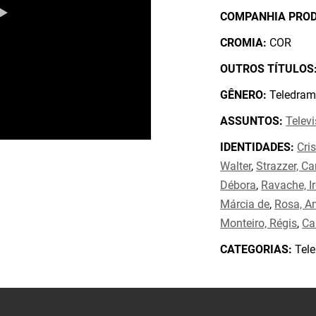
COMPANHIA PRO
CROMIA:
COR
OUTROS TÍTULOS
GÊNERO:
Teledram
ASSUNTOS:
Telev
IDENTIDADES:
Cris
Walter
,
Strazzer, C
Débora
,
Ravache, I
Márcia de
,
Rosa, A
Monteiro, Régis
,
Ca
CATEGORIAS:
Tele