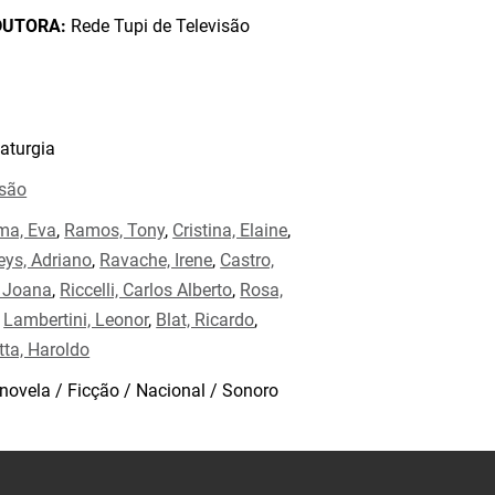
DUTORA:
Rede Tupi de Televisão
aturgia
isão
ma, Eva
,
Ramos, Tony
,
Cristina, Elaine
,
eys, Adriano
,
Ravache, Irene
,
Castro,
 Joana
,
Riccelli, Carlos Alberto
,
Rosa,
,
Lambertini, Leonor
,
Blat, Ricardo
,
tta, Haroldo
novela / Ficção / Nacional / Sonoro