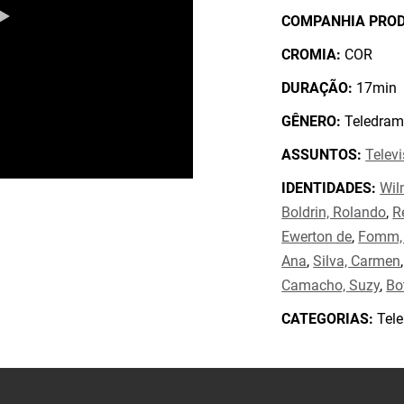
COMPANHIA PRO
CROMIA:
COR
DURAÇÃO:
17min
GÊNERO:
Teledram
ASSUNTOS:
Telev
IDENTIDADES:
Wil
Boldrin, Rolando
,
R
Ewerton de
,
Fomm,
Ana
,
Silva, Carmen
Camacho, Suzy
,
Bo
CATEGORIAS:
Tele