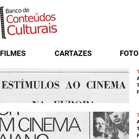
FILMES
CARTAZES
FOTO
FORMULÁRIO DE BUSCA
A
T
P
A
T
P