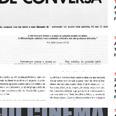
A
T
P
A
T
P
A
T
P