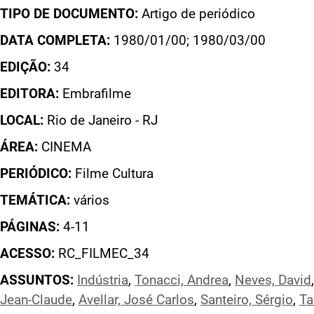
TIPO DE DOCUMENTO:
Artigo de periódico
DATA COMPLETA:
1980/01/00; 1980/03/00
EDIÇÃO:
34
EDITORA:
Embrafilme
LOCAL:
Rio de Janeiro - RJ
ÁREA:
CINEMA
PERIÓDICO:
Filme Cultura
TEMÁTICA:
vários
PÁGINAS:
4-11
ACESSO:
RC_FILMEC_34
ASSUNTOS:
Indústria
,
Tonacci, Andrea
,
Neves, David
Jean-Claude
,
Avellar, José Carlos
,
Santeiro, Sérgio
,
Ta