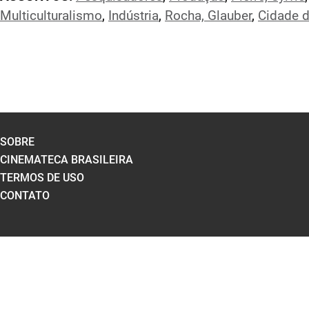
Multiculturalismo
,
Indústria
,
Rocha, Glauber
,
Cidade 
SOBRE
CINEMATECA BRASILEIRA
TERMOS DE USO
CONTATO