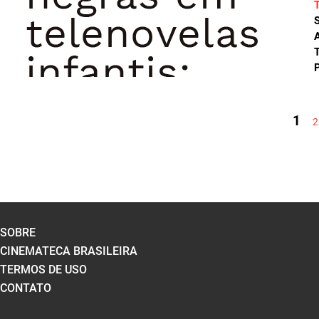
A
T
P
PÁGINAS
1
2
SOBRE
CINEMATECA BRASILEIRA
TERMOS DE USO
CONTATO