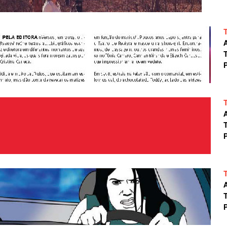
A
T
P
A
T
P
A
T
P