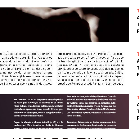
A
T
P
A
T
P
A
T
P