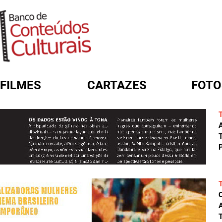
FILMES
CARTAZES
FOTO
FORMULÁRIO DE BUSCA
A
T
P
A
T