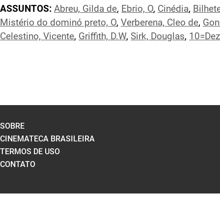
ASSUNTOS:
Abreu, Gilda de
,
Ebrio, O
,
Cinédia
,
Bilhet
Mistério do dominó preto, O
,
Verberena, Cleo de
,
Gon
Celestino, Vicente
,
Griffith, D.W
,
Sirk, Douglas
,
10=Dez
SOBRE
CINEMATECA BRASILEIRA
TERMOS DE USO
CONTATO