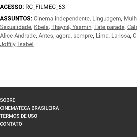
ACESSO:
RC_FILMEC_63
ASSUNTOS:
Cinema independente
,
Linguagem
,
Mulh
Sexualidade
,
Kbela
,
Thayná, Yasmin
,
Tate parade
,
Cal
Alice Andrade
,
Antes, agora, sempre
,
Lima, Larissa
,
C
Joffily, Isabel
SOBRE
CINEMATECA BRASILEIRA
TERMOS DE USO
CONTATO