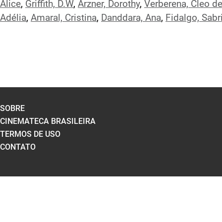
Alice
,
Griffith, D.W
,
Arzner, Dorothy
,
Verberena, Cleo d
Adélia
,
Amaral, Cristina
,
Danddara, Ana
,
Fidalgo, Sabr
SOBRE
CINEMATECA BRASILEIRA
TERMOS DE USO
CONTATO