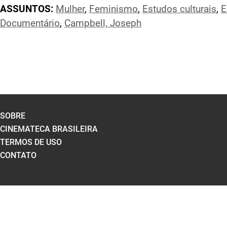
ASSUNTOS:
Mulher
,
Feminismo
,
Estudos culturais
,
E
Documentário
,
Campbell, Joseph
SOBRE
CINEMATECA BRASILEIRA
TERMOS DE USO
CONTATO