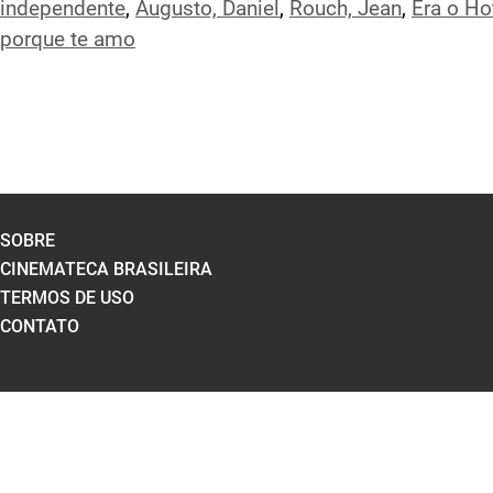
independente
,
Augusto, Daniel
,
Rouch, Jean
,
Era o H
porque te amo
SOBRE
CINEMATECA BRASILEIRA
TERMOS DE USO
CONTATO