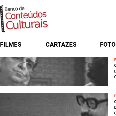
FILMES
CARTAZES
FOTO
FORMULÁRIO DE BUSCA
D
C
D
C