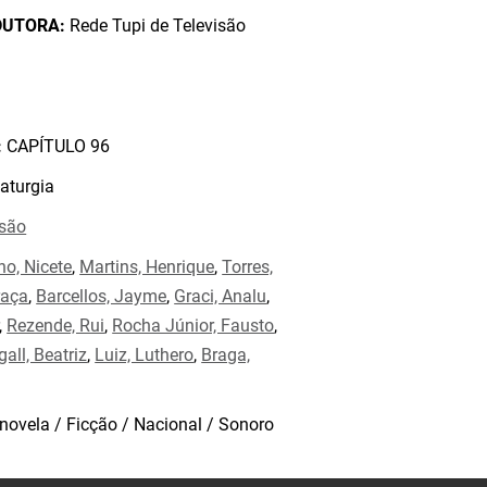
DUTORA:
Rede Tupi de Televisão
:
CAPÍTULO 96
aturgia
isão
no, Nicete
,
Martins, Henrique
,
Torres,
raça
,
Barcellos, Jayme
,
Graci, Analu
,
,
Rezende, Rui
,
Rocha Júnior, Fausto
,
gall, Beatriz
,
Luiz, Luthero
,
Braga,
novela / Ficção / Nacional / Sonoro