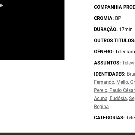
COMPANHIA PRO
CROMIA:
BP
DURAÇÃO:
17min
OUTROS TÍTULOS
GÊNERO:
Teledram
ASSUNTOS:
Telev
IDENTIDADES:
Bru
Fernando
,
Mello, G
Pereio, Paulo César
Acuna, Eudósia
,
Se
Regina
CATEGORIAS:
Tele