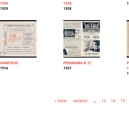
1929
1928
1
1929
1928
VAMPIROS
PROGRAMA N. 27
P
1916
1937
1
1
PÁGINAS
…
« início
‹ anterior
13
14
15