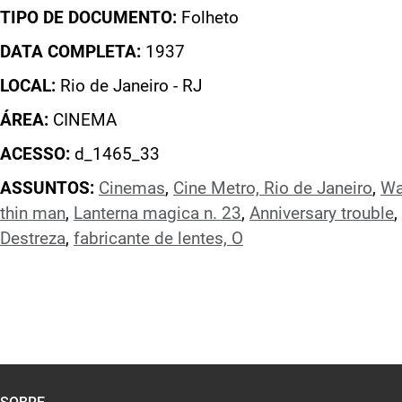
TIPO DE DOCUMENTO:
Folheto
DATA COMPLETA:
1937
LOCAL:
Rio de Janeiro - RJ
ÁREA:
CINEMA
ACESSO:
d_1465_33
ASSUNTOS:
Cinemas
,
Cine Metro, Rio de Janeiro
,
Wa
thin man
,
Lanterna magica n. 23
,
Anniversary trouble
,
Destreza
,
fabricante de lentes, O