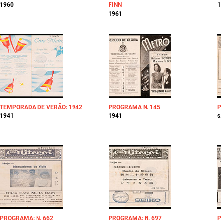
1960
FINN
1
1961
TEMPORADA DE VERÃO: 1942
PROGRAMA N. 145
P
1941
1941
s
PROGRAMA: N. 662
PROGRAMA: N. 697
P