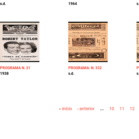
s.d.
1964
s
PROGRAMA N. 31
PROGRAMA: N. 332
P
1938
s.d.
s
PÁGINAS
…
« início
‹ anterior
10
11
12