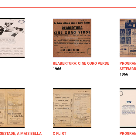
REABERTURA: CINE OURO VERDE
PROGRAM
1966
SETEMBR
1966
GESTADE, A MAIS BELLA
O FLIRT
PROGRAM