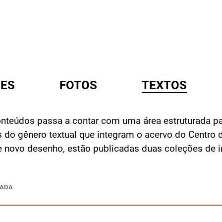
ES
FOTOS
TEXTOS
onteúdos passa a contar com uma área estruturada pa
A
s do gênero textual que integram o acervo do Centr
e novo desenho, estão publicadas duas coleções de in
ÇADA