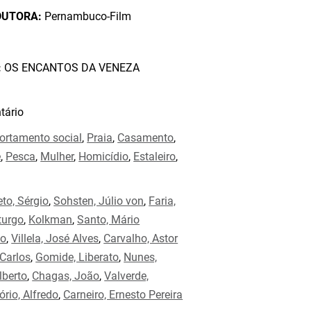
DUTORA:
Pernambuco-Film
:
OS ENCANTOS DA VENEZA
ário
rtamento social
,
Praia
,
Casamento
,
e
,
Pesca
,
Mulher
,
Homicídio
,
Estaleiro
,
eto, Sérgio
,
Sohsten, Júlio von
,
Faria,
turgo
,
Kolkman
,
Santo, Mário
to
,
Villela, José Alves
,
Carvalho, Astor
Carlos
,
Gomide, Liberato
,
Nunes,
lberto
,
Chagas, João
,
Valverde,
ório, Alfredo
,
Carneiro, Ernesto Pereira