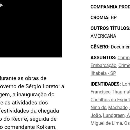
COMPANHIA PRO
CROMIA:
BP
OUTROS TÍTULOS
AMERICANA
GÊNERO:
Document
ASSUNTOS:
Compo
Embarcação
,
Crim
Ilhabela - SP
durante as obras de
IDENTIDADES:
Lor
verno de Sérgio Loreto: a
Francisco Thauma
gem, a inauguração do
Castilhos do Espiri
e as atividades dos
Nina de
,
Machado, 
 festividades da chegada
João
,
Lundgreen, A
to do Recife, seguida de
Miguel de Lima
,
Os
ao comandante Kolkam.