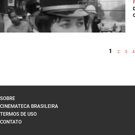
C
PÁGINAS
1
2
3
4
SOBRE
CINEMATECA BRASILEIRA
TERMOS DE USO
CONTATO