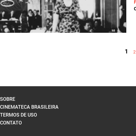
C
PÁGINAS
1
2
SOBRE
CINEMATECA BRASILEIRA
TERMOS DE USO
CONTATO