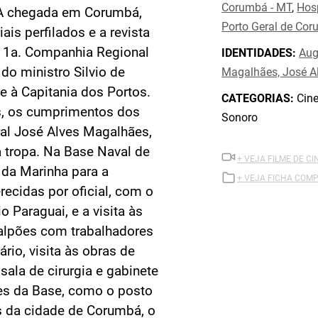
Corumbá - MT
,
Hosp
. A chegada em Corumbá,
Porto Geral de Co
is perfilados e a revista
a 1a. Companhia Regional
IDENTIDADES:
Aug
 do ministro Silvio de
Magalhães, José A
e à Capitania dos Portos.
CATEGORIAS:
Cine
s, os cumprimentos dos
Sonoro
ral José Alves Magalhães,
da tropa. Na Base Naval de
+ VEJA FILME DE CI
 da Marinha para a
+ VEJA FICHA COMP
recidas por oficial, com o
 Paraguai, e a visita às
galpões com trabalhadores
rio, visita às obras de
ala de cirurgia e gabinete
ões da Base, como o posto
s da cidade de Corumbá, o