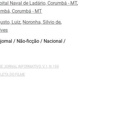
ital Naval de Ladário, Corumbá - MT
,
rumbá, Corumbá - MT
usto, Luiz
,
Noronha, Silvio de
,
lves
jornal / Não-ficção / Nacional /
NE JORNAL INFORMATIVO. V.1, N.194
LETA DO FILME