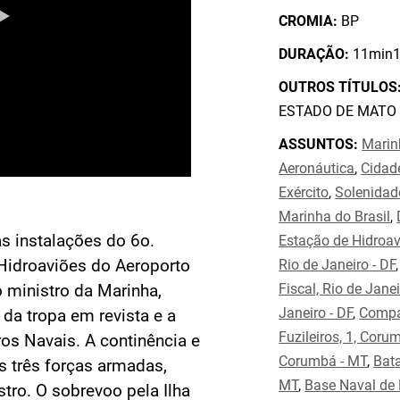
CROMIA:
BP
DURAÇÃO:
11min1
OUTROS TÍTULOS
ESTADO DE MATO
ASSUNTOS:
Marin
Aeronáutica
,
Cidad
Exército
,
Solenidad
Marinha do Brasil
,
às instalações do 6o.
Estação de Hidroa
 Hidroaviões do Aeroporto
Rio de Janeiro - DF
Fiscal, Rio de Janei
 ministro da Marinha,
Janeiro - DF
,
Compa
da tropa em revista e a
Fuzileiros, 1, Coru
os Navais. A continência e
Corumbá - MT
,
Bat
s três forças armadas,
MT
,
Base Naval de 
tro. O sobrevoo pela Ilha