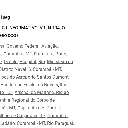
1seg
:
CJ INFORMATIVO. V.1, N.194; O
 GROSSO
ha
,
Governo Federal
,
Aviação
,
e
,
Corumbá - MT
,
Prefeitura
,
Porto
,
e
,
Desfile
,
Hospital
,
Rio
,
Ministério da
Distrito Naval, 6, Corumbá - MT
,
viões do Aeroporto Santos Dumont,
,
Banda dos Fuzileiros Navais
,
Ilha
ro - DF
,
Arsenal da Marinha, Rio de
nhia Regional do Corpo de
mbá - MT
,
Capitania dos Portos,
alhão de Caçadores, 17, Corumbá -
Ladário, Corumbá - MT
,
Rio Paraguai,