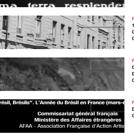
C
D
C
D
C