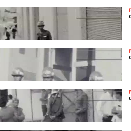
C
C
C