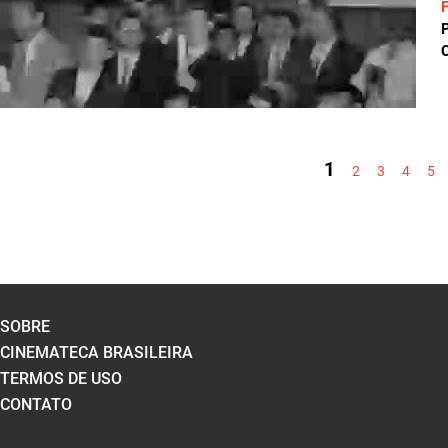
C
PÁGINAS
1
2
3
4
5
SOBRE
CINEMATECA BRASILEIRA
TERMOS DE USO
CONTATO