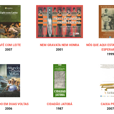
AFÉ COM LEITE
NEM GRAVATA NEM HONRA
NÓS QUE AQUI EST
2007
2001
ESPERA
1999
O EM DUAS VOLTAS
CIDADÃO JATOBÁ
CAIXA P
2006
1987
2007