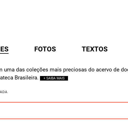
ES
FOTOS
TEXTOS
m uma das coleções mais preciosas do acervo de do
A
teca Brasileira.
+ SAIBA MAIS
ÇADA