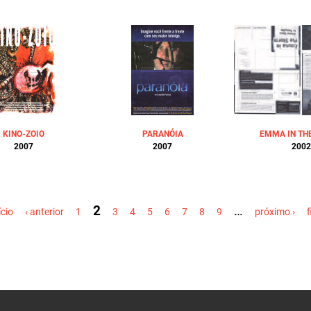
KINO-ZOIO
PARANÓIA
EMMA IN TH
2007
2007
2002
2
…
ício
‹ anterior
1
3
4
5
6
7
8
9
próximo ›
f