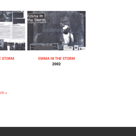
E STORM
EMMA IN THE STORM
2002
im »