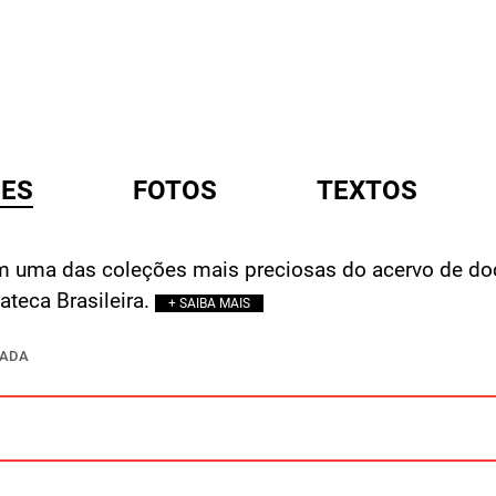
ES
FOTOS
TEXTOS
m uma das coleções mais preciosas do acervo de do
A
teca Brasileira.
+ SAIBA MAIS
ÇADA