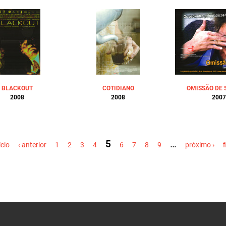
BLACKOUT
COTIDIANO
OMISSÃO DE
2008
2008
2007
5
…
ício
‹ anterior
1
2
3
4
6
7
8
9
próximo ›
f