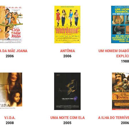
A DA MÃE JOANA
ANTÔNIA
UM HOMEM DIABÓ
2006
2006
EXPLÍC
1988
V.I.D.A.
UMA NOITE COM ELA
A ILHA DO TERRÍV
2008
2005
2006