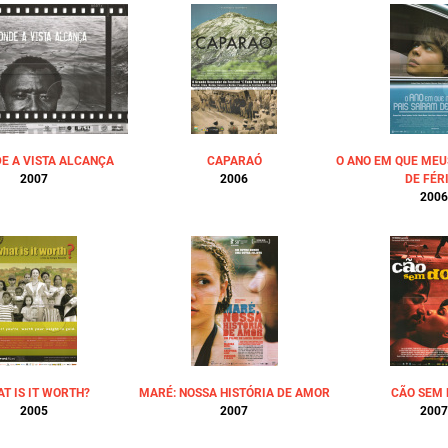
DE A VISTA ALCANÇA
CAPARAÓ
O ANO EM QUE MEU
2007
2006
DE FÉR
2006
T IS IT WORTH?
MARÉ: NOSSA HISTÓRIA DE AMOR
CÃO SEM
2005
2007
2007