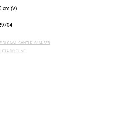
6 cm (V)
29704
E DI CAVALCANTI DI GLAUBER
LETA DO FILME