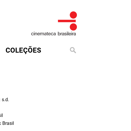
COLEÇÕES
:
s.d.
il
o:
Brasil