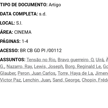
TIPO DE DOCUMENTO:
Artigo
DATA COMPLETA:
s.d.
LOCAL:
S.l.
ÁREA:
CINEMA
PÁGINAS:
1-4
ACESSO:
BR CB GD PI /00112
ASSUNTOS:
Tensão no Rio
,
Bravo guerreiro, O
,
Uirá
,
G.
,
Nazarro, Ray
,
Lewis, Joseph
,
Borg, Reginald Le
,
Go
Glauber
,
Peron, Juan Carlos
,
Torre, Haya de La
,
Jimen
Victor Paz
,
Lenchin, Juan
,
Sand, George
,
Chopin, Fréd