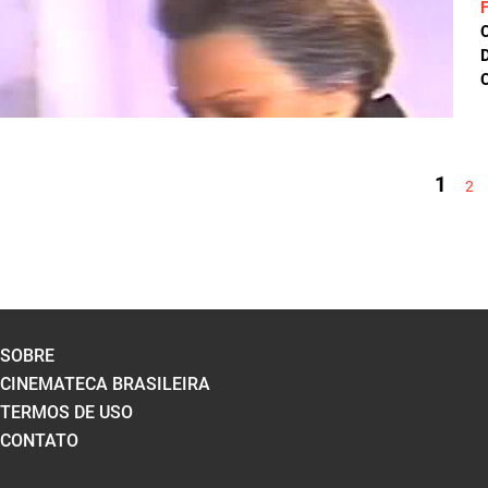
D
C
PÁGINAS
1
2
SOBRE
CINEMATECA BRASILEIRA
TERMOS DE USO
CONTATO