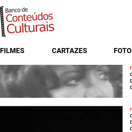
FILMES
CARTAZES
FOTO
FORMULÁRIO DE BUSCA
D
C
D
C