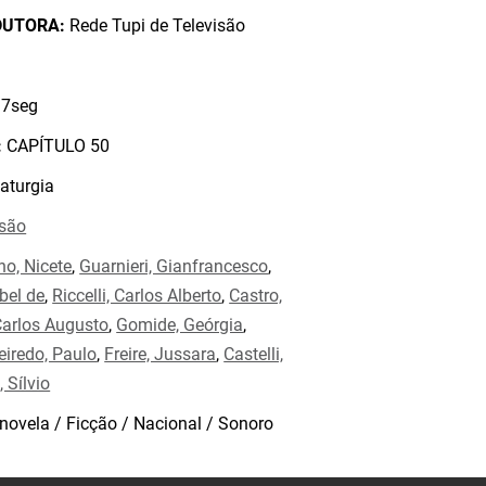
DUTORA:
Rede Tupi de Televisão
7seg
:
CAPÍTULO 50
aturgia
isão
no, Nicete
,
Guarnieri, Gianfrancesco
,
bel de
,
Riccelli, Carlos Alberto
,
Castro,
Carlos Augusto
,
Gomide, Geórgia
,
eiredo, Paulo
,
Freire, Jussara
,
Castelli,
 Sílvio
novela / Ficção / Nacional / Sonoro