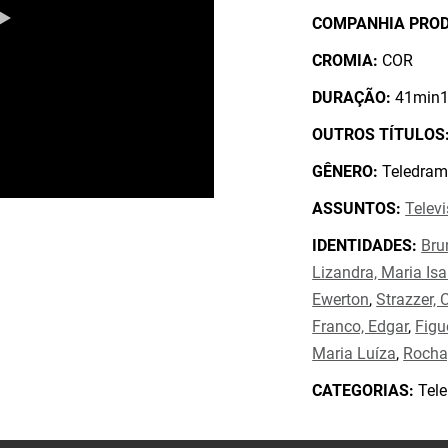
COMPANHIA PRO
CROMIA:
COR
DURAÇÃO:
41min1
OUTROS TÍTULOS
GÊNERO:
Teledram
ASSUNTOS:
Telev
IDENTIDADES:
Bru
Lizandra, Maria Isa
Ewerton
,
Strazzer, 
Franco, Edgar
,
Figu
Maria Luíza
,
Rocha,
CATEGORIAS:
Tele