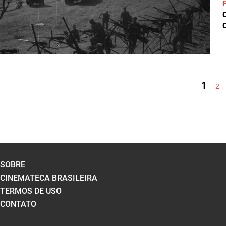
C
PÁGINAS
1
2
SOBRE
CINEMATECA BRASILEIRA
TERMOS DE USO
CONTATO