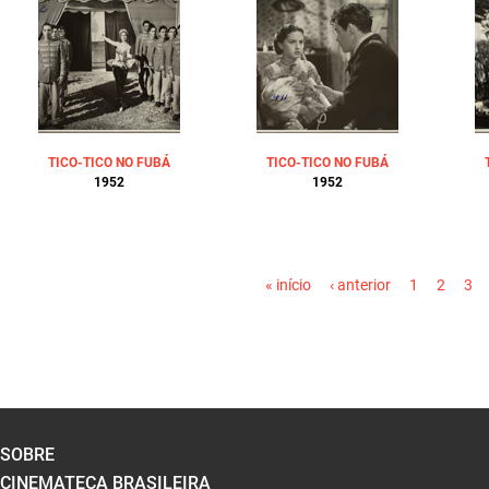
TICO-TICO NO FUBÁ
TICO-TICO NO FUBÁ
1952
1952
PÁGINAS
« início
‹ anterior
1
2
3
SOBRE
CINEMATECA BRASILEIRA