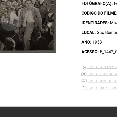
FOTÓGRAFO(A):
F
CÓDIGO DO FILME
IDENTIDADES:
Maz
LOCAL:
São Berna
ANO:
1953
ACESSO:
F_1442_
+ VEJA CARTAZES 
+ VEJA FOTOS DE 
+ VEJA FILME DE C
+ VEJA FICHA COMP