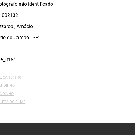
otógrafo não identificado
:
002132
zaropi, Amácio
rdo do Campo - SP
05_0181
DE CANDINHO
CANDINHO
ANDINHO
LETA DO FILME