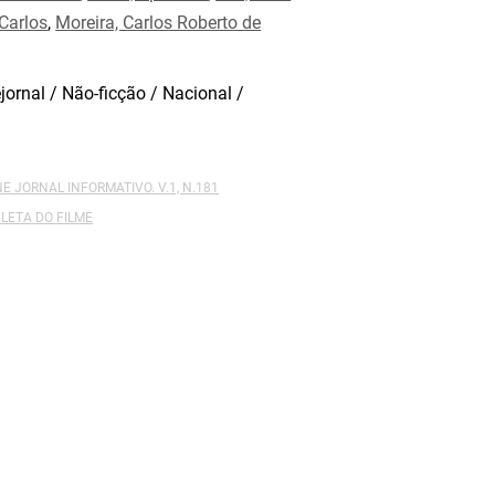
Carlos
,
Moreira, Carlos Roberto de
jornal / Não-ficção / Nacional /
NE JORNAL INFORMATIVO. V.1, N.181
LETA DO FILME