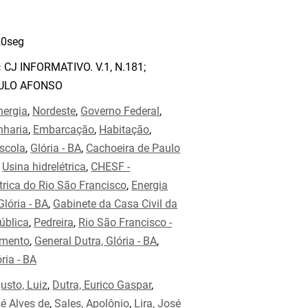
0seg
:
CJ INFORMATIVO. V.1, N.181;
AULO AFONSO
nergia
,
Nordeste
,
Governo Federal
,
nharia
,
Embarcação
,
Habitação
,
scola
,
Glória - BA
,
Cachoeira de Paulo
,
Usina hidrelétrica
,
CHESF -
rica do Rio São Francisco
,
Energia
Glória - BA
,
Gabinete da Casa Civil da
ública
,
Pedreira
,
Rio São Francisco -
imento
,
General Dutra, Glória - BA
,
ria - BA
usto, Luiz
,
Dutra, Eurico Gaspar
,
é Alves de
,
Sales, Apolônio
,
Lira, José