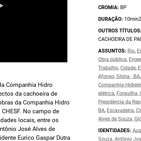
CROMIA:
BP
DURAÇÃO:
10min2
OUTROS TÍTULOS
CACHOEIRA DE P
ASSUNTOS:
Rio
,
E
Obra pública
,
Enge
Trabalho
,
Cidade
,
E
Afonso, Glória - BA
 da Companhia Hidro
Companhia Hidrelét
pectos da cachoeira de
elétrica
,
Forquilha, 
Presidência da Rep
 obras da Companhia Hidro
BA
,
Escavadeira
,
C
, a CHESF. No campo de
Alves de Souza, Gló
idades locais, entre os
ntônio José Alves de
IDENTIDADES:
Aug
dente Eurico Gaspar Dutra
Souza, Antônio Jos