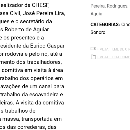
dealizador da CHESF,
Pereira
,
Rodrigues, 
sa Civil, José Pereira Lira,
Aguiar
gues e o secretário da
CATEGORIAS:
Cine
os Roberto de Aguiar
Sonoro
e os presentes e a
esidente da Eurico Gaspar
+ VEJA FILME DE CI
r rodovia e pelo rio, até a
+ VEJA FICHA COMP
amento dos trabalhadores,
 comitiva em visita à área
trabalho dos operários em
scavações de um canal para
 trabalho da escavadeira e
iras. A visita da comitiva
Os trabalhos de
 massa, transportada em
os das corredeiras, das