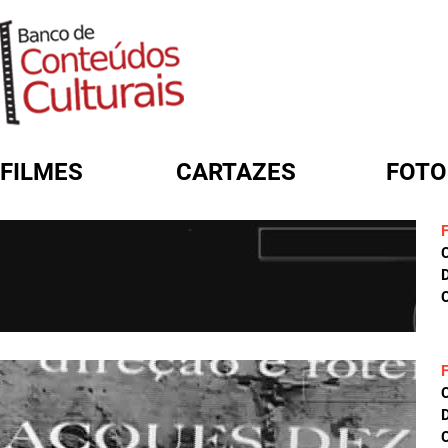
FILMES
CARTAZES
FOTO
FORMULÁRIO DE BUSCA
D
C
D
C