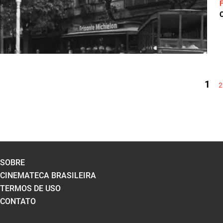
C
PÁGINAS
1
2
SOBRE
CINEMATECA BRASILEIRA
TERMOS DE USO
CONTATO