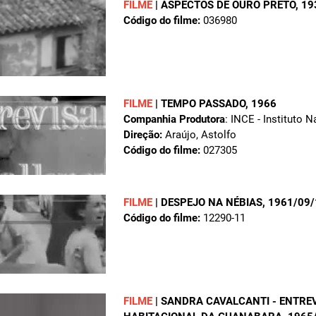
FILME
|
ASPECTOS DE OURO PRETO
, 1
Código do filme:
036980
FILME
|
TEMPO PASSADO
, 1966
Companhia Produtora
: INCE - Instituto 
Direção:
Araújo, Astolfo
Código do filme:
027305
FILME
|
DESPEJO NA NÉBIAS
, 1961/09
Código do filme:
12290-11
FILME
|
SANDRA CAVALCANTI - ENTRE