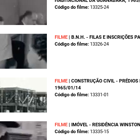
HABITACIONAL DA GUANABARA
, 1965
Código do filme:
13325-24
FILME
|
B.N.H. - FILAS E INSCRIÇÕES
Código do filme:
13326-24
FILME
|
CONSTRUÇÃO CIVIL - PRÉDIO
1965/01/14
Código do filme:
13331-01
FILME
|
IMÓVEL - RESIDÊNCIA WINSTO
Código do filme:
13335-15