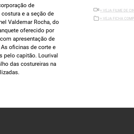
corporação de
+ VEJA FILME DE CI
 costura e a seção de
+ VEJA FICHA COMP
onel Valdemar Rocha, do
anquete oferecido por
al com apresentação de
 As oficinas de corte e
s pelo capitão. Lourival
lho das costureiras na
lizadas.