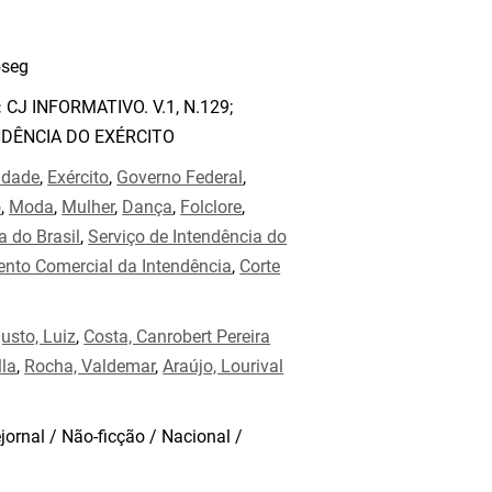
seg
:
CJ INFORMATIVO. V.1, N.129;
NDÊNCIA DO EXÉRCITO
idade
,
Exército
,
Governo Federal
,
o
,
Moda
,
Mulher
,
Dança
,
Folclore
,
a do Brasil
,
Serviço de Intendência do
nto Comercial da Intendência
,
Corte
usto, Luiz
,
Costa, Canrobert Pereira
lla
,
Rocha, Valdemar
,
Araújo, Lourival
jornal / Não-ficção / Nacional /