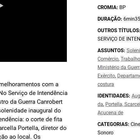
CROMIA:
BP
DURAÇÃO:
6min35
OUTROS TÍTULOS
SERVIÇO DE INTE
ASSUNTOS:
Solen
Comércio
,
Trabalh
Ministério da Guerr
Exército
,
Departame
s melhoramentos com a
costura
 No Serviço de Intendência
IDENTIDADES:
Aug
stro da Guerra Canrobert
da
,
Portella, Scarce
solenidade inaugural do
Açucena de
ndência: o corte de fita
CATEGORIAS:
Cine
rcella Portella, diretor do
Sonoro
ção ao local. Os