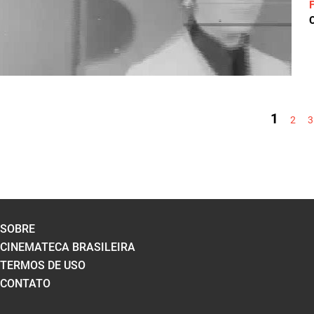
C
PÁGINAS
1
2
3
SOBRE
CINEMATECA BRASILEIRA
TERMOS DE USO
CONTATO