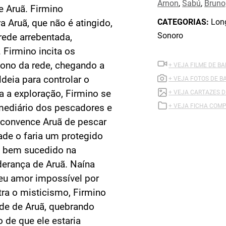
Arnon
,
Sabú
,
Bruno
e Aruã. Firmino
CATEGORIAS:
Long
Aruã, que não é atingido,
Sonoro
 rede arrebentada,
 Firmino incita os
dono da rede, chegando a
+ VEJA FILME DE B
ldeia para controlar o
+ VEJA FOTOS DE 
a a exploração, Firmino se
+ VEJA CARTAZES 
rmediário dos pescadores e
+ VEJA FICHA COMP
 convence Aruã de pescar
ade o faria um protegido
o bem sucedido na
derança de Aruã. Naína
seu amor impossível por
tra o misticismo, Firmino
ade de Aruã, quebrando
 de que ele estaria