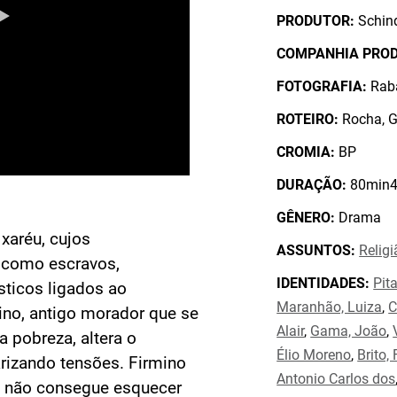
PRODUTOR:
Schind
COMPANHIA PRO
FOTOGRAFIA:
Raba
ROTEIRO:
Rocha, G
CROMIA:
BP
DURAÇÃO:
80min4
GÊNERO:
Drama
xaréu, cujos
ASSUNTOS:
Religi
 como escravos,
IDENTIDADES:
Pit
ticos ligados ao
Maranhão, Luiza
,
C
no, antigo morador que se
Alair
,
Gama, João
,
 pobreza, altera o
Élio Moreno
,
Brito,
rizando tensões. Firmino
Antonio Carlos dos
s não consegue esquecer