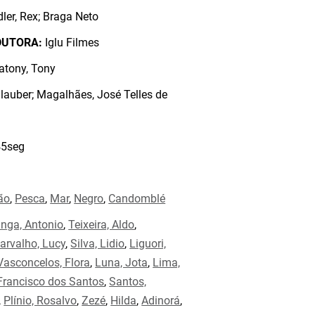
ler, Rex; Braga Neto
DUTORA:
Iglu Filmes
tony, Tony
lauber; Magalhães, José Telles de
5seg
ão
,
Pesca
,
Mar
,
Negro
,
Candomblé
anga, Antonio
,
Teixeira, Aldo
,
arvalho, Lucy
,
Silva, Lidio
,
Liguori,
Vasconcelos, Flora
,
Luna, Jota
,
Lima,
 Francisco dos Santos
,
Santos,
,
Plínio, Rosalvo
,
Zezé
,
Hilda
,
Adinorá
,