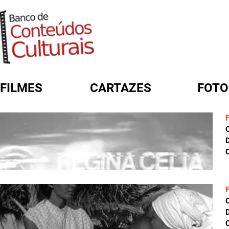
FILMES
CARTAZES
FOTO
FORMULÁRIO DE BUSCA
D
C
D
C