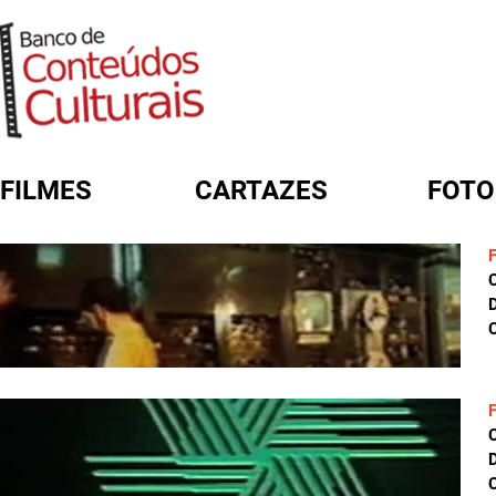
FILMES
CARTAZES
FOTO
FORMULÁRIO DE BUSCA
D
C
D
C