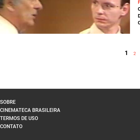
D
C
PÁGINAS
1
2
SOBRE
CINEMATECA BRASILEIRA
TERMOS DE USO
CONTATO