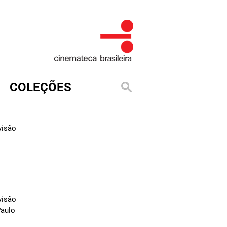
COLEÇÕES
visão
visão
Paulo