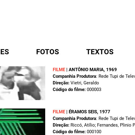
ES
FOTOS
TEXTOS
FILME
|
ANTÔNIO MARIA
, 1969
Companhia Produtora
: Rede Tupi de Tele
A
Direção:
Vietri, Geraldo
Código do filme:
000003
FILME
|
ÉRAMOS SEIS
, 1977
Companhia Produtora
: Rede Tupi de Tele
Direção:
Riccó, Atílio; Fernandes, Plinio 
Código do filme:
000100