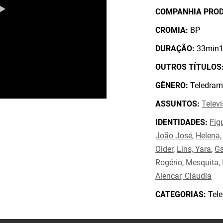
COMPANHIA PRO
CROMIA:
BP
DURAÇÃO:
33min1
OUTROS TÍTULOS
GÊNERO:
Teledram
ASSUNTOS:
Telev
IDENTIDADES:
Fig
João José
,
Helena,
Older
,
Lins, Yara
,
Ga
Rogério
,
Mesquita, 
Alencar, Cláudia
CATEGORIAS:
Tele