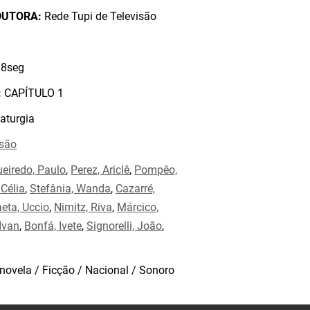
DUTORA:
Rede Tupi de Televisão
8seg
:
CAPÍTULO 1
aturgia
isão
ueiredo, Paulo
,
Perez, Ariclê
,
Pompêo,
 Célia
,
Stefânia, Wanda
,
Cazarré,
eta, Uccio
,
Nimitz, Riva
,
Márcico,
Ivan
,
Bonfá, Ivete
,
Signorelli, João
,
novela / Ficção / Nacional / Sonoro