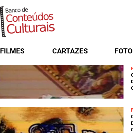
FILMES
CARTAZES
FOTO
FORMULÁRIO DE BUSCA
D
C
D
C