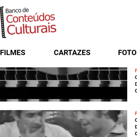
FILMES
CARTAZES
FOTO
FORMULÁRIO DE BUSCA
D
C
D
C